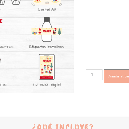
Añadir al car
¿QUÉ INCLUYE?