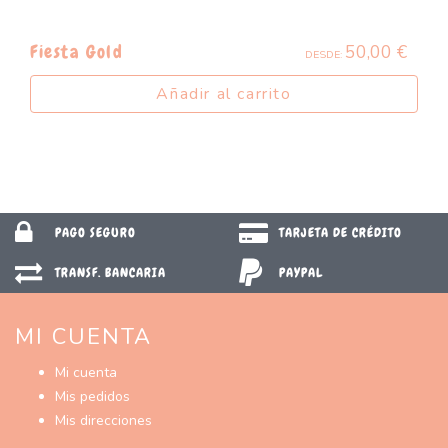
50,00
€
Fiesta Gold
DESDE:
Añadir al carrito
PAGO SEGURO
TARJETA DE CRÉDITO
TRANSF. BANCARIA
PAYPAL
MI CUENTA
Mi cuenta
Mis pedidos
Mis direcciones