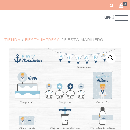
0
MENÚ
TIENDA
/
FIESTA IMPRESA
/ FIESTA MARINERO