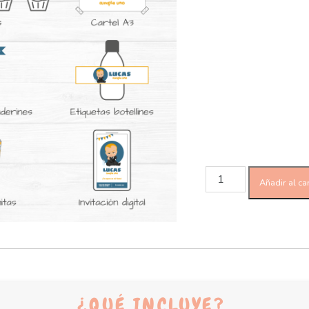
Añadir al car
¿QUÉ INCLUYE?